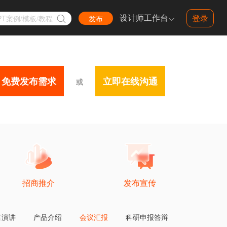
设计师工作台
登录
PT案例/模板/教程
发布
免费发布需求
立即在线沟通
或
keynote设计
抖音音乐生态大会keynote设计
会keynote设计
卡萨帝产品发布会keynote设计
长安猎手K50上市发布会keynote设计
吉利银河翼真上新发布会keynote设计
红旗上海代理商大会/汽车发布会keynote设计
卡萨帝新品发布会超宽屏中国风PPT美化设计
智慧农业绿色科技风创新创业大赛PPT设计制作美化
西昊深圳产品发布会keynote设计部分页面展示
美的全屋水解决方案产品发布会keynote设计部分页面
格力珠海广交会新品发布会keynote设计
招商推介
发布宣传
言演讲
产品介绍
会议汇报
科研申报答辩
PPT合集
产品发布会Keynote/PPT