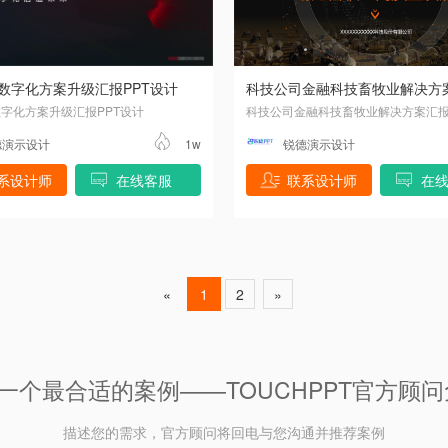
数字化方案升级汇报PPT设计
字化方案升级汇报PPT设计
科技公司金融科技畜牧业解决方案汇报
德演示设计
1w
锐德演示设计
系设计师
在线客服
联系设计师
在
«
1
2
»
一个最合适的案例——TOUCHPPT官方顾
描述您的需求，官方顾问将回电与您沟通并推荐案例