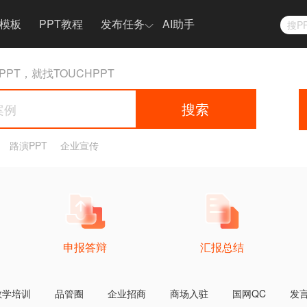
T模板
PPT教程
发布任务
AI助手
搜P
PPT任务
PPT，就找TOUCHPPT
热门案例
PPT大赛
搜索
快手音乐生态大会
申报答辩
海尔空调产品发布
路演PPT
企业宣传
发布宣传
更多案例 >
申报答辩
汇报总结
教学培训
品管圈
企业招商
商场入驻
国网QC
发
汽车行业发布会ppt、keynote作品赏析
小米手机/汽车产品发布会