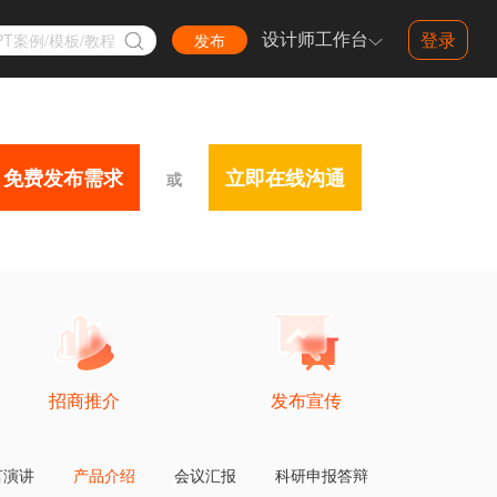
设计师工作台
登录
PT案例/模板/教程
发布
免费发布需求
立即在线沟通
或
keynote设计
抖音音乐生态大会keynote设计
会keynote设计
卡萨帝产品发布会keynote设计
长安猎手K50上市发布会keynote设计
吉利银河翼真上新发布会keynote设计
红旗上海代理商大会/汽车发布会keynote设计
卡萨帝新品发布会超宽屏中国风PPT美化设计
智慧农业绿色科技风创新创业大赛PPT设计制作美化
西昊深圳产品发布会keynote设计部分页面展示
美的全屋水解决方案产品发布会keynote设计部分页面
格力珠海广交会新品发布会keynote设计
招商推介
发布宣传
言演讲
产品介绍
会议汇报
科研申报答辩
PPT合集
产品发布会Keynote/PPT