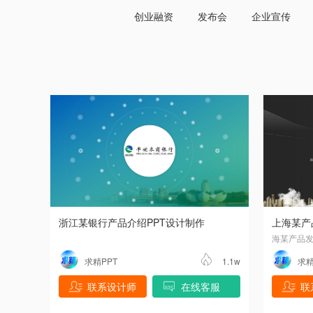
创业融资
发布会
企业宣传
浙江某银行产品介绍PPT设计制作
上海某产
海某产品发
求精PPT
1.1w
求精
联系设计师
在线客服
联