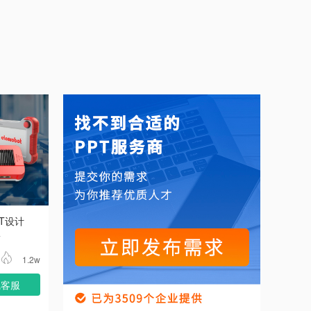
T设计
计
1.2w
线客服