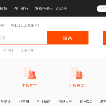
T模板
PPT教程
发布任务
AI助手
搜P
PPT任务
PPT，就找TOUCHPPT
热门案例
PPT大赛
搜索
快手音乐生态大会
申报答辩
海尔空调产品发布
路演PPT
企业宣传
发布宣传
更多案例 >
申报答辩
汇报总结
教学培训
品管圈
企业招商
商场入驻
国网QC
发
汽车行业发布会ppt、keynote作品赏析
小米手机/汽车产品发布会